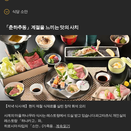
식당 소안
「춘하추동」계절을 느끼는 맛의 사치
【저녁 식사 예】현지 제철 식재료를 살린 창작 회석 요리
사계의 마을 하나무라 식사는 레스토랑에서 드실 받고 있습니다.파고타츠식 개인실의
레스토랑 「하나카고」와,
히로시마 타입의 「소안」(가족용
…
계속 읽기