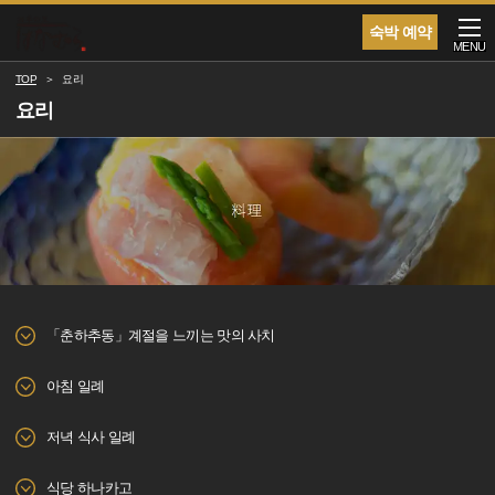
숙박 예약
MENU
TOP
요리
요리
「춘하추동」계절을 느끼는 맛의 사치
아침 일례
저녁 식사 일례
식당 하나카고