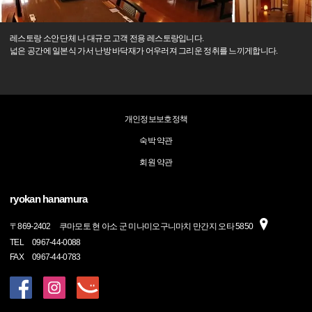
레스토랑 소안 단체 나 대규모 고객 전용 레스토랑입니다.
넓은 공간에 일본식 가서 난방 바닥재가 어우러져 그리운 정취를 느끼게합니다.
개인정보보호정책
숙박 약관
회원 약관
ryokan hanamura
〒
869-2402
쿠마모토 현 아소 군 미나미오구니마치 만간지 오타 5850
TEL
0967-44-0088
FAX
0967-44-0783