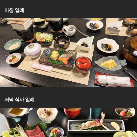
아침 일례
저녁 식사 일례