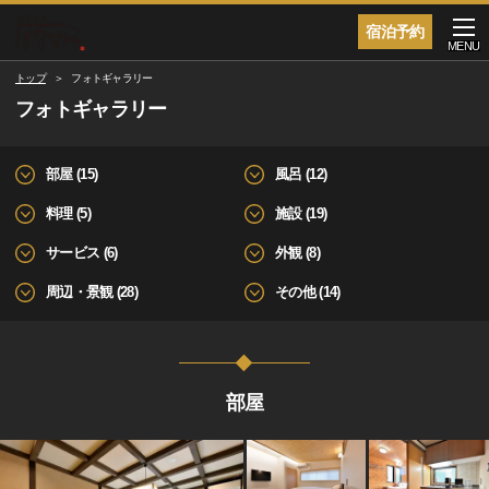
宿泊予約
MENU
トップ
フォトギャラリー
フォトギャラリー
部屋 (15)
風呂 (12)
料理 (5)
施設 (19)
サービス (6)
外観 (8)
周辺・景観 (28)
その他 (14)
部屋