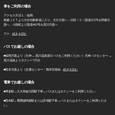
車をご利用の場合
アクセス方法１：福岡
鳥栖ＪＣＴより大分自動車道に入り、大分方面へ～日田ＩＣ～国道212号を阿蘇方
面へ、小国町より国道442号を黒川方面へ
アク
…
続きを読む
バスでお越しの場合
■福岡方面より（天神 → 黒川温泉直行バスをご利用ください）天神バスセンター →
黒川温泉よりタクシーで5分
■熊本方面より（交通センター・熊本空港経
…
続きを読む
電車でお越しの場合
■博多駅→久大本線日田駅下車→バスまたはタクシーをご利用ください。
■熊本駅→豊肥線阿蘇駅または宮地駅下車→バスまたはタクシーをご利用くださ
い。