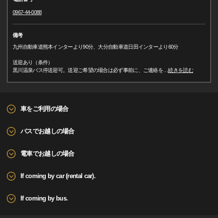
0967-44-0088
備考
九州自動車道熊本インターより90分、大分自動車道日田インターより60分
送迎あり（条件）
黒川温泉バス停送迎可。送迎ご希望の場合は必ず事前に、ご連絡を
…
続きを読む
車をご利用の場合
バスでお越しの場合
電車でお越しの場合
If coming by car (rental car).
If coming by bus.