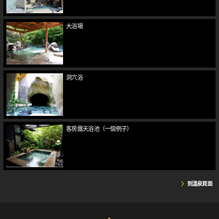
大浴場
洞穴浴
客房露天浴池（一個例子）
到溫泉頁面