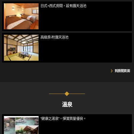
日式+西式房間，設有露天浴池
高級房-附露天浴池
到房間頁面
溫泉
“健康之湯泉”，彈簧質量優良。