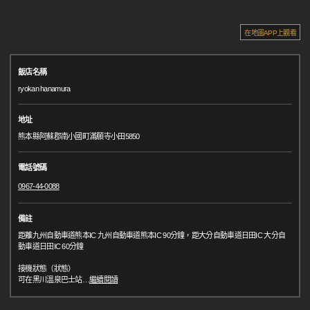
在地圖APP上觀看
飯店名稱
ryokan hanamura
地址
熊本縣阿蘇郡南小國町滿願寺小田5850
電話號碼
0967-44-0088
備註
距離九州自動車道熊本IC 九州自動車道熊本IC 90分鐘，距大分自動車道日田IC 大分自
動車道日田IC 60分鐘
接機狀態（狀態）
可在黑川溫泉巴士站
…
繼續閱讀