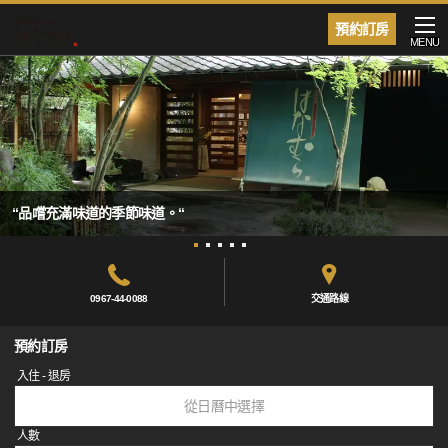
預約訂房
MENU
“品嚐充滿味道的季節味道。“
0967-44-0088
交通路線
預約訂房
入住 - 退房
從日曆中選擇
人數